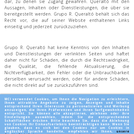
dar, zu denen sie Zugang gewähren. Queraltó mit den
Aussagen, Inhalten oder Dienstleistungen, die über sie
bereitgestellt werden. Grupo R. Queraltó behält sich das
Recht vor, die auf seiner Website enthaltenen Links
einseitig und jederzeit zurückzuziehen.
Grupo R. Queraltó hat keine Kenntnis von den Inhalten
und Dienstleistungen der verlinkten Seiten und haftet
daher nicht für Schäden, die durch die Rechtswidrigkeit,
die Qualität, die fehlende Aktualisierung, die
Nichtverfügbarkeit, den Fehler oder die Unbrauchbarkeit
derselben verursacht werden, oder für andere Schäden,
die nicht direkt auf sie zurückzuführen sind.
MCI verwendet Cookies, um Ihnen die Navigation zu erleichtern,
Ihnen attraktive Angebote zu zeigen, Anzeigen und Inhalte
entsprechend Ihren Interessen zu personalisieren und Werbung
anzuzeigen, die Ihren Präferenzen und Ihren Surfgewohnheiten
entspricht. Sie können alle akzeptieren, ablehnen oder ihre
ARTIKEL
Einstellungen auswählen, indem Sie die entsprechenden
Schaltflächen drücken. Bitte beachten Sie, dass die Ablehnung
von Cookies Ihr Einkaufserlebnis beeinträchtigen kann. Wenn Sie
UNTERNEHMEN
glauben, dass es sich bei den Cookies nur um Cookies in
englischer Sprache handelte, empfehlen wir Ihnen,
unsere