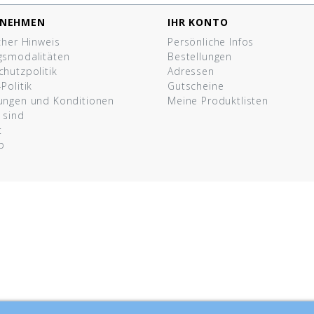
RNEHMEN
IHR KONTO
cher Hinweis
Persönliche Infos
gsmodalitäten
Bestellungen
hutzpolitik
Adressen
Politik
Gutscheine
ungen und Konditionen
Meine Produktlisten
 sind
t
p