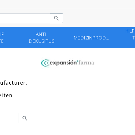

HIL
IP
ANTI-
MEDIZINPRODUKTE
T
TE
DEKUBITUS
ufacturer.
iten.
