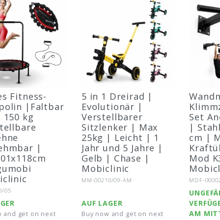
s Fitness-
5 in 1 Dreirad |
Wandm
olin |Faltbar
Evolutionär |
Klimm
 150 kg
Verstellbarer
Set An
tellbare
Sitzlenker | Max
| Stah
ehne
25kg | Leicht | 1
cm | M
ehmbar |
Jahr und 5 Jahre |
Kraft
101x118cm
Gelb | Chase |
Mod K
gumobi
Mobiclinic
Mobicl
clinic
Artikel-Nr.:
Artikel-Nr.
MM-00210/09-AM
MDF-0000
r.:
0/05
UNGEFÄ
AGER
AUF LAGER
VERFÜG
AM MIT
 and get on next
Buy now and get on next