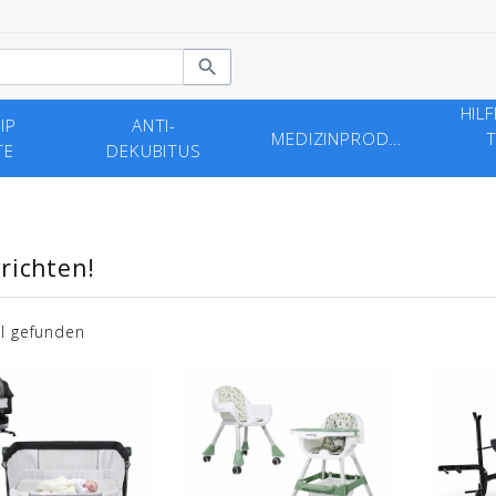

HIL
IP
ANTI-
MEDIZINPRODUKTE
T
TE
DEKUBITUS
richten!
el gefunden