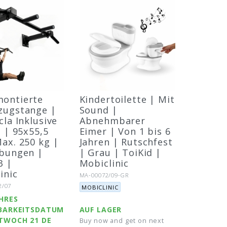
ontierte
Kindertoilette | Mit
zugstange |
Sound |
cla Inklusive
Abnehmbarer
l | 95x55,5
Eimer | Von 1 bis 6
ax. 250 kg |
Jahren | Rutschfest
übungen |
| Grau | ToiKid |
3 |
Mobiclinic
inic
Artikel-Nr.:
MA-00072/09-GR
Marke:
:
2/07
MOBICLINIC
HRES
BARKEITSDATUM
AUF LAGER
TWOCH 21 DE
Buy now and get on next