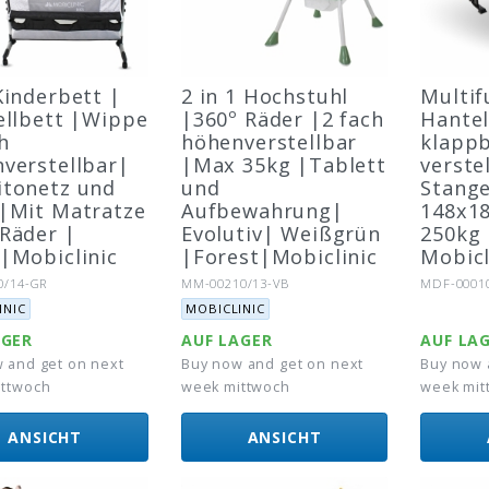
Kinderbett |
2 in 1 Hochstuhl
Multif
ellbett |Wippe
|360º Räder |2 fach
Hante
h
höhenverstellbar
klappb
verstellbar|
|Max 35kg |Tablett
verste
tonetz und
und
Stange
|Mit Matratze
Aufbewahrung|
148x1
Räder |
Evolutiv| Weißgrün
250kg 
|Mobiclinic
|Forest|Mobiclinic
Mobicl
r.:
Artikel-Nr.:
Artikel-Nr.
0/14-GR
MM-00210/13-VB
MDF-0001
Marke:
INIC
MOBICLINIC
AGER
AUF LAGER
AUF LA
 and get on next
Buy now and get on next
Buy now 
ittwoch
week mittwoch
week mit
ANSICHT
ANSICHT