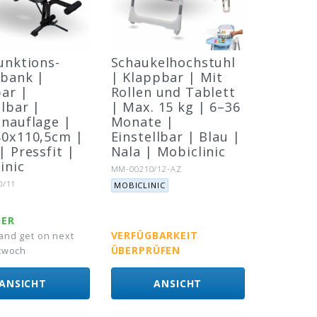
unktions-
Schaukelhochstuhl
lbank |
| Klappbar | Mit
ar |
Rollen und Tablett
llbar |
| Max. 15 kg | 6–36
nauflage |
Monate |
80x110,5cm |
Einstellbar | Blau |
| Pressfit |
Nala | Mobiclinic
inic
Artikel-Nr.:
MM-00210/12-AZ
Marke:
:
0/11
MOBICLINIC
GER
VERFÜGBARKEIT
and get on next
ÜBERPRÜFEN
twoch
ANSICHT
ANSICHT