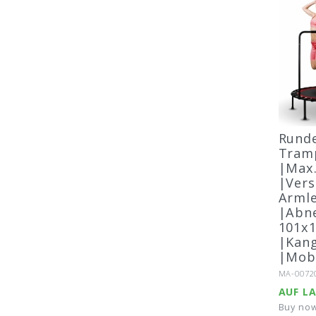
Runde
Tramp
|Max.
|Vers
Arml
|Abn
101x
|Kan
|Mobi
Artikel-N
MA-0072
AUF L
Buy now