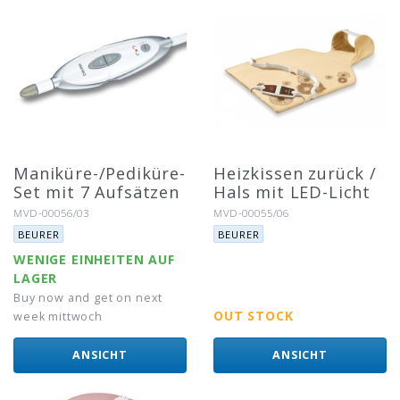
Maniküre-/Pediküre-
Heizkissen zurück /
Set mit 7 Aufsätzen
Hals mit LED-Licht
Artikel-Nr.:
Artikel-Nr.:
MVD-00056/03
MVD-00055/06
Marke:
Marke:
BEURER
BEURER
WENIGE EINHEITEN AUF
LAGER
Buy now and get on next
OUT STOCK
week mittwoch
ANSICHT
ANSICHT