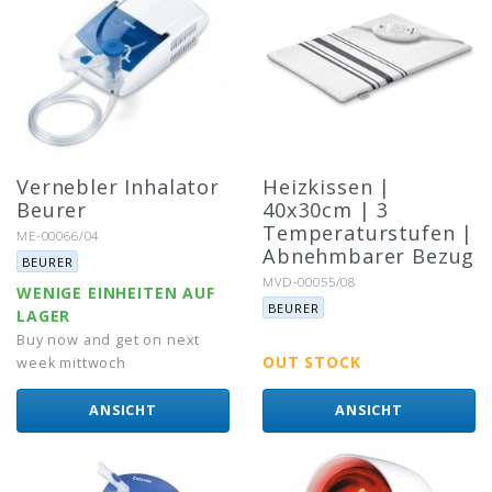
Vernebler Inhalator
Heizkissen |
Beurer
40x30cm | 3
Temperaturstufen |
Artikel-Nr.:
ME-00066/04
Abnehmbarer Bezug
Marke:
BEURER
Artikel-Nr.:
MVD-00055/08
WENIGE EINHEITEN AUF
Marke:
BEURER
LAGER
Buy now and get on next
OUT STOCK
week mittwoch
ANSICHT
ANSICHT