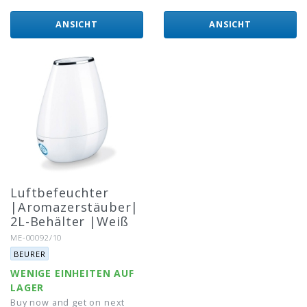
ANSICHT
ANSICHT
Luftbefeuchter
|Aromazerstäuber|
2L-Behälter |Weiß
Artikel-Nr.:
ME-00092/10
Marke:
BEURER
WENIGE EINHEITEN AUF
LAGER
Buy now and get on next