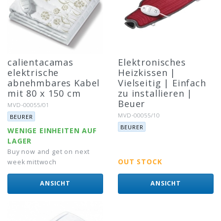
calientacamas
Elektronisches
elektrische
Heizkissen |
abnehmbares Kabel
Vielseitig | Einfach
mit 80 x 150 cm
zu installieren |
Beuer
Artikel-Nr.:
MVD-00055/01
Marke:
Artikel-Nr.:
MVD-00055/10
BEURER
Marke:
BEURER
WENIGE EINHEITEN AUF
LAGER
Buy now and get on next
OUT STOCK
week mittwoch
ANSICHT
ANSICHT