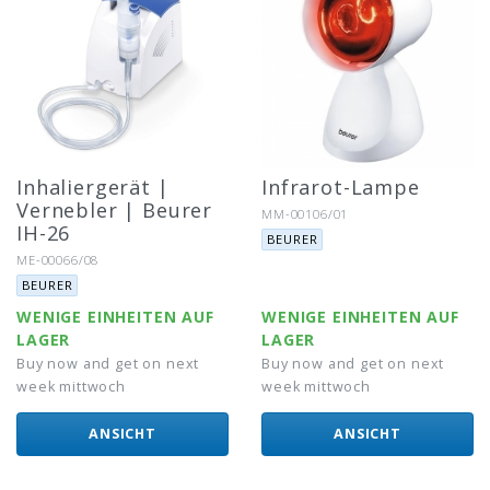
Inhaliergerät |
Infrarot-Lampe
Vernebler | Beurer
Artikel-Nr.:
MM-00106/01
IH-26
Marke:
BEURER
Artikel-Nr.:
ME-00066/08
Marke:
BEURER
WENIGE EINHEITEN AUF
WENIGE EINHEITEN AUF
LAGER
LAGER
Buy now and get on next
Buy now and get on next
week mittwoch
week mittwoch
ANSICHT
ANSICHT