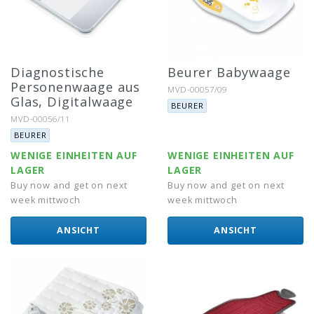
Diagnostische
Beurer Babywaage
Personenwaage aus
Artikel-Nr.:
MVD-00057/09
Glas, Digitalwaage
Marke:
BEURER
Artikel-Nr.:
MVD-00056/11
Marke:
BEURER
WENIGE EINHEITEN AUF
WENIGE EINHEITEN AUF
LAGER
LAGER
Buy now and get on next
Buy now and get on next
week mittwoch
week mittwoch
ANSICHT
ANSICHT