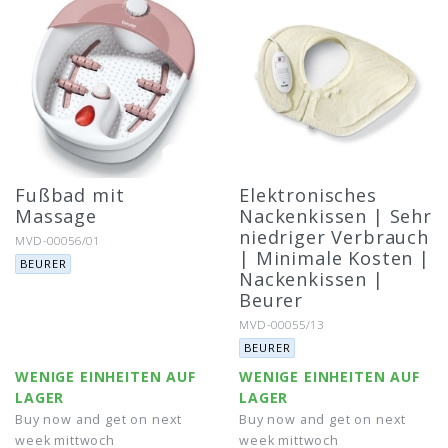
Fußbad mit
Elektronisches
Massage
Nackenkissen | Sehr
niedriger Verbrauch
Artikel-Nr.:
MVD-00056/01
| Minimale Kosten |
Marke:
BEURER
Nackenkissen |
Beurer
Artikel-Nr.:
MVD-00055/13
Marke:
BEURER
WENIGE EINHEITEN AUF
WENIGE EINHEITEN AUF
LAGER
LAGER
Buy now and get on next
Buy now and get on next
week mittwoch
week mittwoch